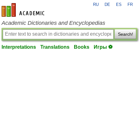
RU
DE
ES
FR
en-academic.com
Academic Dictionaries and Encyclopedias
Search!
Interpretations
Translations
Books
Игры ⚽