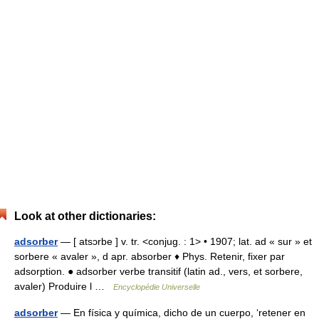
Look at other dictionaries:
adsorber
— [ atsɔrbe ] v. tr. <conjug. : 1> • 1907; lat. ad « sur » et
sorbere « avaler », d apr. absorber ♦ Phys. Retenir, fixer par
adsorption. ● adsorber verbe transitif (latin ad., vers, et sorbere,
avaler) Produire l …
Encyclopédie Universelle
adsorber
— En física y química, dicho de un cuerpo, ‘retener en