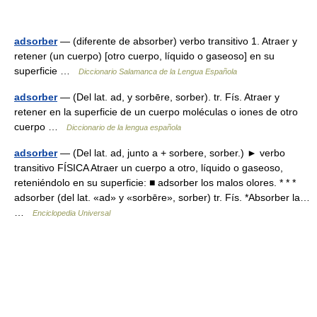
adsorber
— (diferente de absorber) verbo transitivo 1. Atraer y
retener (un cuerpo) [otro cuerpo, líquido o gaseoso] en su
superficie …
Diccionario Salamanca de la Lengua Española
adsorber
— (Del lat. ad, y sorbēre, sorber). tr. Fís. Atraer y
retener en la superficie de un cuerpo moléculas o iones de otro
cuerpo …
Diccionario de la lengua española
adsorber
— (Del lat. ad, junto a + sorbere, sorber.) ► verbo
transitivo FÍSICA Atraer un cuerpo a otro, líquido o gaseoso,
reteniéndolo en su superficie: ■ adsorber los malos olores. * * *
adsorber (del lat. «ad» y «sorbēre», sorber) tr. Fís. *Absorber la…
…
Enciclopedia Universal