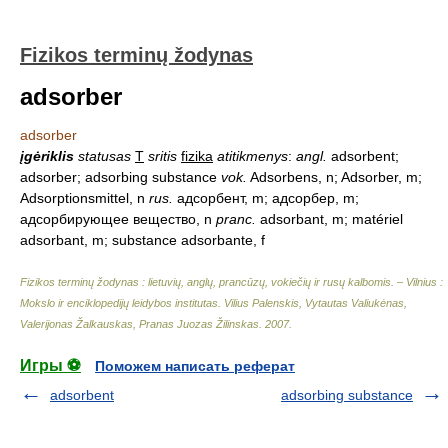
Fizikos terminų žodynas
adsorber
adsorber
įgėriklis
statusas
T
sritis
fizika
atitikmenys
:
angl.
adsorbent;
adsorber; adsorbing substance
vok.
Adsorbens, n; Adsorber, m;
Adsorptionsmittel, n
rus.
адсорбент, m; адсорбер, m;
адсорбирующее вещество, n
pranc.
adsorbant, m; matériel
adsorbant, m; substance adsorbante, f
Fizikos terminų žodynas : lietuvių, anglų, prancūzų, vokiečių ir rusų kalbomis. – Vilnius :
Mokslo ir enciklopedijų leidybos institutas
.
Vilius Palenskis, Vytautas Valiukėnas,
Valerijonas Žalkauskas, Pranas Juozas Žilinskas
.
2007
.
Игры ⚽
Поможем написать реферат
adsorbent
adsorbing substance