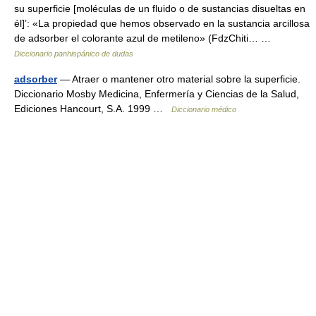
su superficie [moléculas de un fluido o de sustancias disueltas en
él]’: «La propiedad que hemos observado en la sustancia arcillosa
de adsorber el colorante azul de metileno» (FdzChiti… …
Diccionario panhispánico de dudas
adsorber
— Atraer o mantener otro material sobre la superficie.
Diccionario Mosby Medicina, Enfermería y Ciencias de la Salud,
Ediciones Hancourt, S.A. 1999 …
Diccionario médico