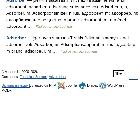
Adsorber
— įgėriklis statusas T sritis fizika atitikmenys: angl.
adsorbent; adsorber; adsorbing substance vok. Adsorbens, n;
Adsorber, m; Adsorptionsmittel, n rus. адсорбент, m; адсорбер, m;
адсорбирующее вещество, n pranc. adsorbant, m; matériel
adsorbant …
Fizikos terminų žodynas
Adsorber
— įgertuvas statusas T sritis fizika atitikmenys: angl.
adsorber vok. Adsorber, m; Adsorptionsapparat, m rus. адсорбер,
m pranc. adsorbeur, m …
Fizikos terminų žodynas
© Academic, 2000-2026
18+
Contact us:
Technical Support
,
Advertising
Dictionaries export
, created on PHP,
Joomla,
Drupal,
WordPress,
MODx.